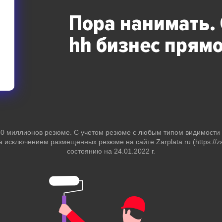
Пора нанимать.
hh бизнес
прямо
 50 миллионов резюме. С учетом резюме с любым типом видимост
за исключением размещенных резюме на сайте Zarplata.ru (https://zar
состоянию на 24.01.2022 г.