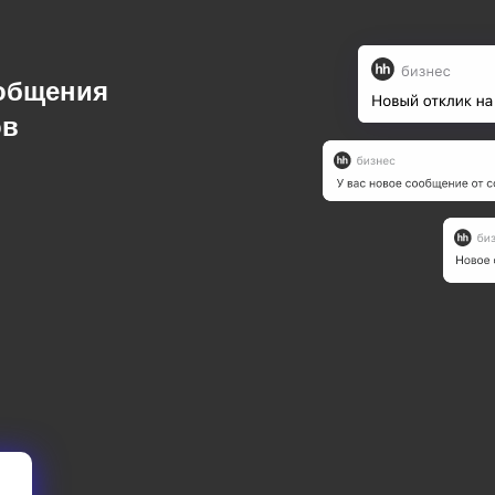
ообщения
ов