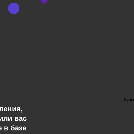
Курь
ления,
или вас
 в базе