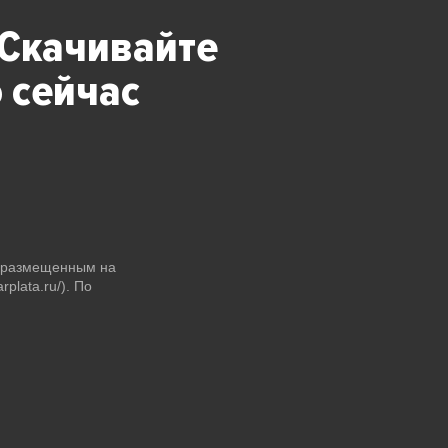
 Скачивайте
 сейчас
и размещенным на
plata.ru/). По