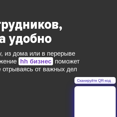
трудников,
да удобно
у, из дома или в перерыве
ожение
hh бизнес
поможет
е отрываясь от важных дел
Сканируйте QR-код