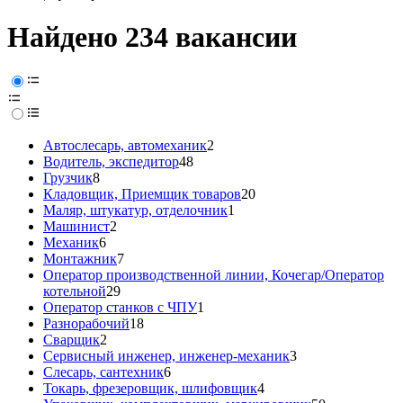
Найдено 234 вакансии
Автослесарь, автомеханик
2
Водитель, экспедитор
48
Грузчик
8
Кладовщик, Приемщик товаров
20
Маляр, штукатур, отделочник
1
Машинист
2
Механик
6
Монтажник
7
Оператор производственной линии, Кочегар/Оператор
котельной
29
Оператор станков с ЧПУ
1
Разнорабочий
18
Сварщик
2
Сервисный инженер, инженер-механик
3
Слесарь, сантехник
6
Токарь, фрезеровщик, шлифовщик
4