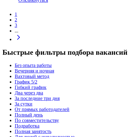
Откликнуться
1
2
3
...
Быстрые фильтры подбора вакансий
Без опыта работы
Вечерняя и ночная
Вахтовый метод
График 5/2
Гибкий график
Два через два
За последние три дня
За сутки
От прямых работодателей
Полный день
По совместительству
Подработка
Полная занятость
Для людей с инвалидностью