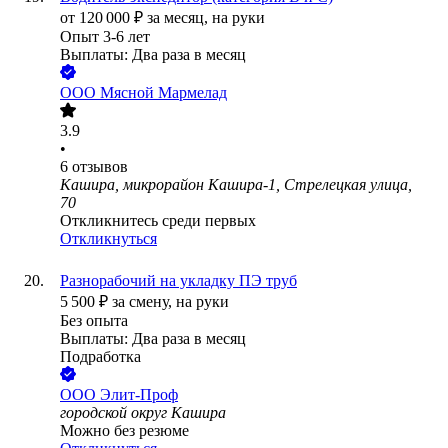
от
120 000
₽
за месяц,
на руки
Опыт 3-6 лет
Выплаты: Два раза в месяц
ООО
Мясной Мармелад
3.9
•
6
отзывов
Кашира, микрорайон Кашира-1, Стрелецкая улица,
70
Откликнитесь среди первых
Откликнуться
Разнорабочий на укладку ПЭ труб
5 500
₽
за смену,
на руки
Без опыта
Выплаты: Два раза в месяц
Подработка
ООО
Элит-Проф
городской округ Кашира
Можно без резюме